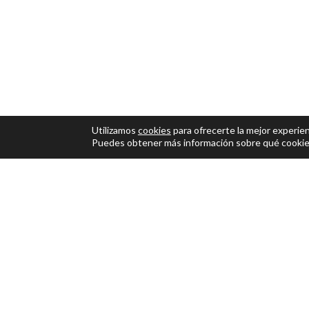
Utilizamos
cookies
para ofrecerte la mejor experien
Puedes obtener más información sobre qué cookies
UBICACIÓN
Ecopol Tech, S.L.
Parc Empresarial El Foix, C/
Indústria 7